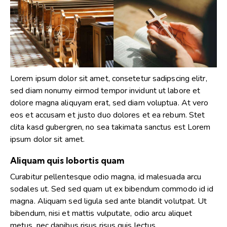
Lorem ipsum dolor sit amet, consetetur sadipscing elitr,
sed diam nonumy eirmod tempor invidunt ut labore et
dolore magna aliquyam erat, sed diam voluptua. At vero
eos et accusam et justo duo dolores et ea rebum. Stet
clita kasd gubergren, no sea takimata sanctus est Lorem
ipsum dolor sit amet.
Aliquam quis lobortis quam
Curabitur pellentesque odio magna, id malesuada arcu
sodales ut. Sed sed quam ut ex bibendum commodo id id
magna. Aliquam sed ligula sed ante blandit volutpat. Ut
bibendum, nisi et mattis vulputate, odio arcu aliquet
metus, nec dapibus risus risus quis lectus.